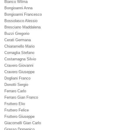
Bianco Wilma
Bongioanni Anna
Bongioanni Francesco
Bossolasco Alessio
Bresciano Maddalena
Buzzi Gregorio
Cerati Germana
Chiaramello Mario
Cornaglia Stefano
Costamagna Silvio
Cravero Giovanni
Cravero Giuseppe
Dogliani Franco
Donotti Sergio
Ferraro Carlo
Ferraro Gian Franco
Fruttero Elio
Fruttero Felice
Fruttero Giuseppe
Giacomelli Gian Carlo
Grasso Domenico